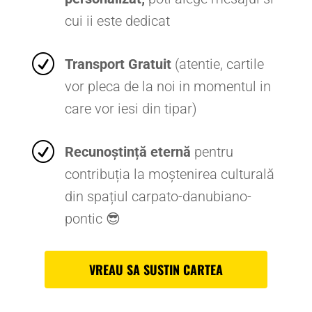
cui ii este dedicat
R
Transport Gratuit
(atentie, cartile
vor pleca de la noi in momentul in
care vor iesi din tipar)
R
Recunoștință eternă
pentru
contribuția la moștenirea culturală
din spațiul carpato-danubiano-
pontic
😎
VREAU SA SUSTIN CARTEA