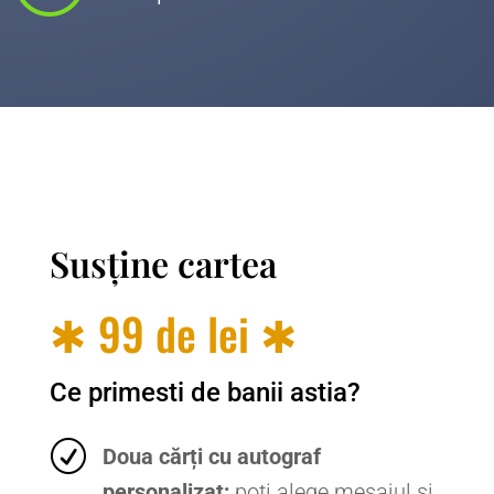
Susține cartea
✱ 99 de lei ✱
Ce primesti de banii astia?
R
Doua cărți cu autograf
personalizat;
poti alege mesajul si