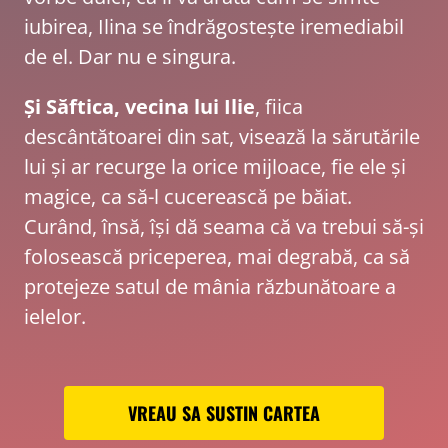
iubirea, Ilina se îndrăgostește iremediabil
de el. Dar nu e singura.
Și Săftica, vecina lui Ilie
, fiica
descântătoarei din sat, visează la sărutările
lui și ar recurge la orice mijloace, fie ele și
magice, ca să-l cucerească pe băiat.
Curând, însă, își dă seama că va trebui să-și
folosească priceperea, mai degrabă, ca să
protejeze satul de mânia răzbunătoare a
ielelor.
VREAU SA SUSTIN CARTEA