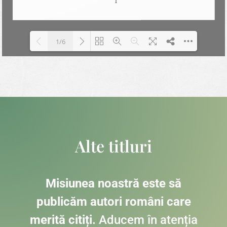
1/6
DearFlip: Loading PDF 100%
Please wait while flipbook is
...
loading. For more related info,
FAQs and issues please refer to
DearFlip WordPress Flipbook
Plugin Help
documentation.
Alte titluri
Misiunea noastră este să
publicăm autori români care
merită citiți.
Aducem în atenția