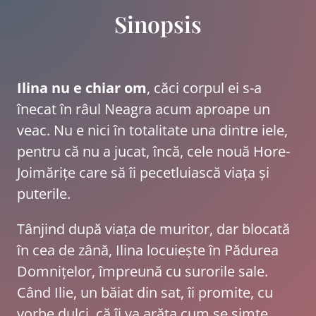
Sinopsis
Ilina nu e chiar om
, căci corpul ei s-a
înecat în râul Neagra acum aproape un
veac. Nu e nici în totalitate una dintre iele,
pentru că nu a jucat, încă, cele nouă Hore-
Joimărițe care să îi pecetluiască viața și
puterile.
Tânjind după viața de muritor, dar blocată
în cea de zână, Ilina locuiește în Pădurea
Domnițelor, împreună cu surorile sale.
Când Ilie, un băiat din sat, îi promite, cu
vorbe dulci, că îi va arăta cum se simte